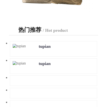
热门推荐
/ Hot product
tupian
tupian