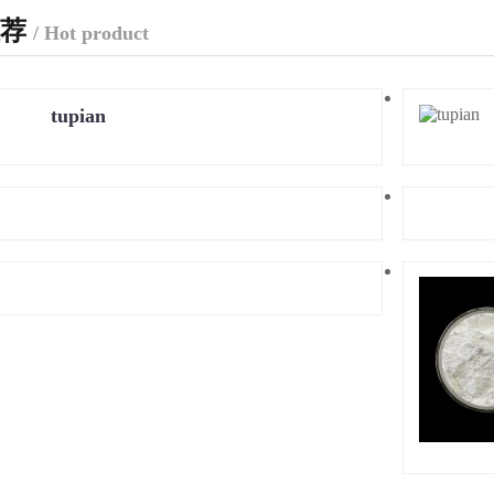
推荐
/ Hot product
tupian