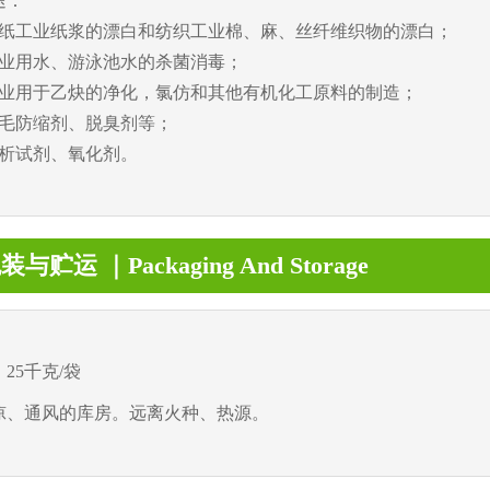
途：
造纸工业纸浆的漂白和纺织工业棉、麻、丝纤维织物的漂白；
工业用水、游泳池水的杀菌消毒；
工业用于乙炔的净化，氯仿和其他有机化工原料的制造；
羊毛防缩剂、脱臭剂等；
分析试剂、氧化剂。
与贮运 ｜Packaging And Storage
25千克/袋
凉、通风的库房。远离火种、热源。