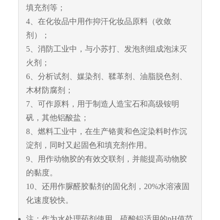
填充剂等；
4、在化妆品中用作抑汗化妆品原料（收敛
剂）；
5、消防工业中，与小苏打、发泡剂组成泡沫灭
火剂；
6、分析试剂、媒染剂、鞣革剂、油脂脱色剂、
木材防腐剂；
7、可作原料，用于制造人造宝石和高级铵明
矾，其他铝酸盐；
8、燃料工业中，在生产铬黄和色淀染料时作沉
淀剂，同时又起固色和填充剂作用。
9、用作动物胶的有效交联剂，并能提高动物胶
的黏度。
10、还用作脲醛胶黏剂的固化剂，20%水溶液固
化速度较快。
注：作为水处理药剂使用，硫酸铝适用的pH值范